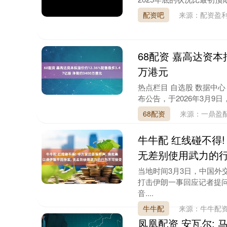
配资吧
来源：配资盈
68配资 嘉高达资本拟
万港元
热点栏目 自选股 数据中心 
布公告，于2026年3月9日
68配资
来源：一鼎盈
牛牛配 红线碰不得!
无差别使用武力的
当地时间3月3日，中国外
打击伊朗一事回应记者提
音....
牛牛配
来源：牛牛配
凤凰配资 安瓦尔: