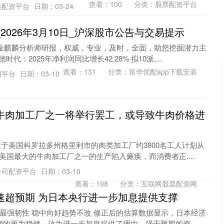
查看：
100
分类：
股票配资平台
达配资平台
日期：03-24
2026年3月10日_沪深股市公告与交易提示
看金麒麟分析师研报，权威，专业，及时，全面，助您挖掘潜力主
代：2025年净利润同比增长42.28% 拟10派....
查看：
131
分类：
富华优配app下载安装
网平台
日期：03-10
牛肉加工厂之一将举行罢工，或导致牛肉价格进
创业板指
3563.12
1%
47.56
1.35%
位于美国科罗拉多州格里利市的肉类加工厂约3800名工人计划从
美国最大的牛肉加工厂之一的生产陷入瘫痪，而消费者正....
公司配资平台
日期：03-10
查看：
198
分类：
互联网股票配资网
速超预期 为日本央行进一步加息提供支撑
最强韧性 稳中向好趋势不改 修正后的估算数据显示，日本经济
期的更为稳健，这为进一步加息提供了理由。强于预期的资....