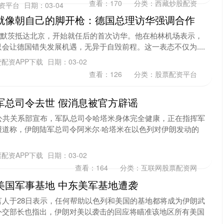
查看：
170
分类：
西藏炒股配资
资平台
日期：03-04
就像朝自己的脚开枪：德国总理访华强调合作
国总理默茨抵达北京，开始就任后的首次访华。他在柏林机场表示，
会让德国错失发展机遇，无异于自毁前程。这一表态不仅为....
配资APP下载
日期：03-02
查看：
126
分类：
股票配资平台
军总司令去世 假消息被官方辟谣
公共关系部宣布，军队总司令哈塔米身体完全健康，正在指挥军
报道称，伊朗陆军总司令阿米尔·哈塔米在以色列对伊朗发动的
配资APP下载
日期：03-02
查看：
164
分类：
互联网股票配资网
美国军事基地 中东美军基地遭袭
人于28日表示，任何帮助以色列和美国的基地都将成为伊朗武
外交部长也指出，伊朗对美以袭击的回应将瞄准该地区所有美国