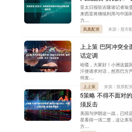
亚太日报驻吉隆坡记者瑜雯
来西亚将继续利用与中国
力....
凤凰配资
来源：股市
上上策 巴阿冲突全面
话定调
哈喽，大家好！小洲这篇
汗便请求对话，然而巴方
何发....
上上策
来源：股票配
5策略 不得不面对的
须反击
美国与伊朗这一战，已经
星看得一清二楚，这让美
方....