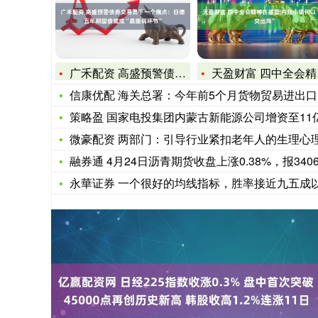
广禾配资 高盛预警债券交易员下一个痛点：日德五年期国债或成“
天盈财富 四中全会精神在基层|内陆小镇何以“公交出海”
信康优配 海关总署：今年前5个月货物贸易进出口同比增长2.5
策略盈 国家电投集团内蒙古新能源公司增资至11亿 增幅约8
微豪配资 两部门：引导行业紧扣老年人的生理心理特点及服务需
融券通 4月24日沥青期货收盘上涨0.38%，报340
永華证券 一个很好的均线指标，胜率接近九五成以上，简单明