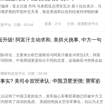
编译：亚太日报 丹玮 马来西亚总理安瓦尔·易卜拉欣表示，马
和俄罗斯的牢固外交关系，敦促美国和以色列结束对伊朗的暴
查看：
213
分类：
股票配资平台
配资平台
日期：03-04
升级! 阿富汗主动求和, 美拱火挑事, 中方一句
国际评论，主要来分析巴基斯坦与阿富汗爆发冲突仅2天，阿富
严词拒绝，中美两国更是给出不同的态度，这场南亚冲突将会如
资哪家利息低平台
日期：03-04
事实? 美司令首次承认: 中国卫星太强, 美军必
查看：
82
分类：
富华优配app下载安装
足以证明了中国卫星的实力，美军核心军事部署都已经被中方卫
军内部有了深深的焦虑。 美国拒绝搞太空非军事化，自以为太空