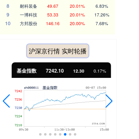
8
耐科装备
49.67
20.01%
6.83%
9
一博科技
53.33
20.01%
17.26%
10
方邦股份
146.16
20.00%
7.68%
沪深京行情 实时轮播
基金指数
7242.10
国
12.30
0.17%