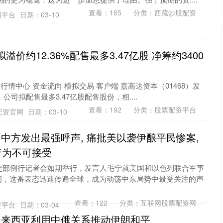
查看：
165
分类：
西藏炒股配资
利平台
日期：03-10
溢价约12.36%配售最多3.47亿股 净筹约3400
行情中心 资金流向 模拟交易 客户端 嘉高达资本（01468）发
，公司拟配售最多3.47亿股配售股份，相....
查看：
192
分类：
股票配资平台
配资官网
日期：03-10
 中方发出最强呼声, 痛批美以袭伊酿平民惨案,
行为不可接受
交部例行记者会如期举行，发言人毛宁就美国和以色列联合军事
问，这番表态迅速传遍全球，成为动荡中东局势中最受关注的声
查看：
122
分类：
互联网股票配资网
资平台
日期：03-04
 马来西亚利用中俄关系推动伊朗和平