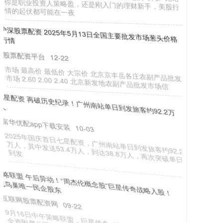
你是职业投资人策略盈，还是刚入门的理财新手，美股行
情的起伏都可能在一夜
沪深股票配资 2025年5月13日全国主要批发市场葱头价格
行情
股票配资平台
12-22
市场 最高价 最低价 大宗价 北京京丰岳各庄农副产品批发
市场 2.60 2.00 2.40 北京新发地农副产品批发市场信
七星配资 再破历史纪录！广州南站单日到发旅客约92.2万
人
富华优配app下载安装
10-03
2025年国庆首日七星配资，广州南站单日到发旅客约92.2
万人，其中发送53.4万人，到达38.8万人，再次突破单日
到发
策略联盟 午后异动！“周杰伦概念股”巨星传奇战略入股！
成鸟巢唯一民企股东
互联网股票配资网
09-22
9月16日中午策略联盟，巨星传奇（6683.HK）公告，其