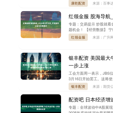
康乾配资
来源：百事
红领金服 股海导航_
专题：交易提示 炒股就
题机会！ 【经营数据】 宁德时
红领金服
来源：广升
银丰配资 美国最大
北证50
1134.24
.13
0.93%
11.37
1.0
一步上涨
工会方面周一表示，JBS
3月16日开始罢工。这将使
银丰配资
来源：期货
配资吧 日本经济增
专题：全球波动中A股展现
2025年底的状况比最初预