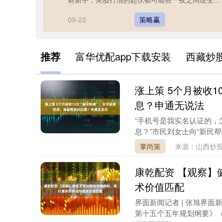
球资本格局。从美联储的利率决策....
09-22
策略赢
推荐
富华优配app下载安装
西藏炒
涨上策 5个月被收
息？申通无说法
“手机号是我实名认证的，
息？”市民刘女士向“新民帮侬
掌尚策
来源：山西炒股
康乾配资 【观察】
术价值匹配
界面新闻记者 | 张旭界面
第十五个五年规划纲要》（下