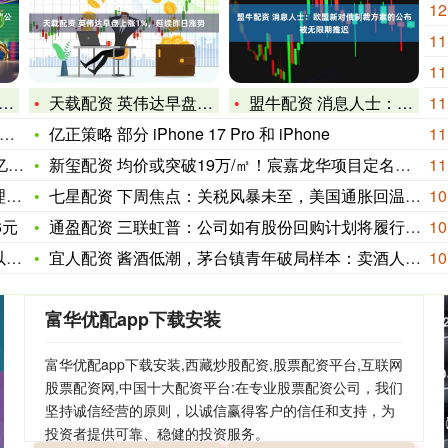
12
11
11
天载配资 英伟达早盘上涨1%，延续昨日涨势
盟牛配资 消息人士：欧盟新对俄制裁方案的公布被无限期推迟
11
亿正策略 部分 iPhone 17 Pro 和 iPhone
11
8
新玺配资 均价或突破19万/㎡！宸嘉龙华项目定名：嘉佰道·徐
11
求
七星配资 下周焦点：关税风暴未至，美国通胀回温先行；风险资产
10
6元
通盈配资 三联虹普：公司如有股份回购计划将履行信息披露义务
10
了
宜人配资 酱酒低潮，茅台镇青年破局样本：卖酒人“出山”摆地摊
10
富华优配app下载安装
富华优配app下载安装,西藏炒股配资,股票配资平台,互联网
股票配资网,中国十大配资平台:在专业股票配资公司，我们
坚持诚信经营的原则，以诚信赢得客户的信任和支持，为
投资者提供可靠、稳健的投资服务。