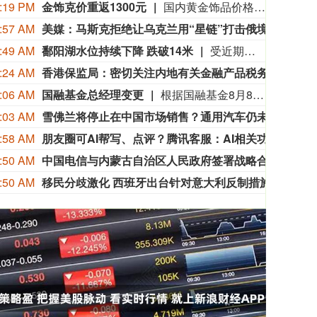
:19 PM
金饰克价重返1300元
国内黄金饰品价格对比显示，国内多家品牌足金饰品价格重返1300元，其中周生生足金饰品报1315元/克，周大福报价1308元/克，老庙黄金报价1310元/克。
:57 AM
美媒：马斯克拒绝让乌克兰用“星链”打击俄境内目标
美国
:49 AM
鄱阳湖水位持续下降 跌破14米
受近期持续高温天气影响，我国最大淡水湖鄱阳湖水位快速下降。截至8月8日8时，鄱阳湖标志性水文站星子站水位下降至13.97米，较昨日下降0.13米，鄱阳湖湖口站水位下降至13.84米，湖区两岸退水痕迹明显。（央视新闻）
:24 AM
香港保监局：密切关注内地有关金融产品税务安排
近期
:06 AM
国融基金总经理变更
根据国融基金8月8日公告，总经理毛灵俊因个人原因离任，总经理职位暂由张圆辉代任。根据国融基金安排，该公司董事会选举韩光华拟任公司总经理，待韩光华完成相关程序后履职。
:03 AM
雪佛兰将停止在中国市场销售？通用汽车仍未正面回应
近日
:58 AM
朋友圈可AI帮写、点评？腾讯客服：AI相关功能逐步开放中
8月
:50 AM
中国电信与内蒙古自治区人民政府签署战略合作协议
据人
:50 AM
移民分歧激化 西班牙出台针对意大利反制措施
由于