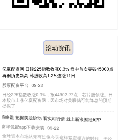
滚动资讯
亿赢配资网 日经225指数收涨0.3% 盘中首次突破45000点
再创历史新高 韩股收高1.2%连涨11日
股票配资平台
09-22
日经225指数收涨0.3%，报44902.27点，芯片股领涨。日
本股市上涨亿赢配资网，因市场对美联储可能降息的预期
提振了
策略盈 把握美股脉动 看实时行情 就上新浪财经APP
富华优配app下载安装
09-22
全球资本市场从未有过像今天这样紧密相连的时代。无论