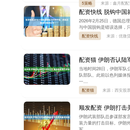
5策略
来源：鑫月配配
配资快线 脱钩中国
2026年2月25日，德
与中国脱钩是错误选择，只
配资快线
来源：优微贷
配资猫 伊朗否认陆
当地时间28日，伊朗军队
队部队。此前以色列媒体
一....
配资猫
来源：西安股票
顺发配资 伊朗打击
伊朗武装部队总参谋部发言
装力量的打击目标。伊朗
军....